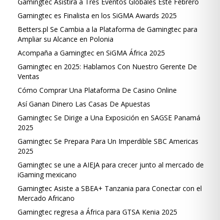
Gamingtec Asistirá a Tres Eventos Globales Este Febrero
Gamingtec es Finalista en los SiGMA Awards 2025
Betters.pl Se Cambia a la Plataforma de Gamingtec para
Ampliar su Alcance en Polonia
Acompaña a Gamingtec en SiGMA África 2025
Gamingtec en 2025: Hablamos Con Nuestro Gerente De
Ventas
Cómo Comprar Una Plataforma De Casino Online
Así Ganan Dinero Las Casas De Apuestas
Gamingtec Se Dirige a Una Exposición en SAGSE Panamá
2025
Gamingtec Se Prepara Para Un Imperdible SBC Americas
2025
Gamingtec se une a AIEJA para crecer junto al mercado de
iGaming mexicano
Gamingtec Asiste a SBEA+ Tanzania para Conectar con el
Mercado Africano
Gamingtec regresa a África para GTSA Kenia 2025