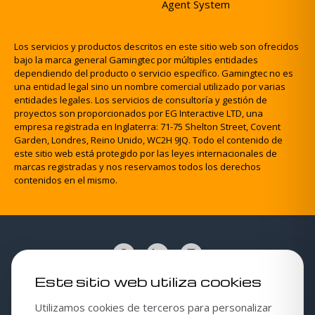
Agent System
Los servicios y productos descritos en este sitio web son ofrecidos
bajo la marca general Gamingtec por múltiples entidades
dependiendo del producto o servicio específico. Gamingtec no es
una entidad legal sino un nombre comercial utilizado por varias
entidades legales. Los servicios de consultoría y gestión de
proyectos son proporcionados por EG Interactive LTD, una
empresa registrada en Inglaterra: 71-75 Shelton Street, Covent
Garden, Londres, Reino Unido, WC2H 9JQ. Todo el contenido de
este sitio web está protegido por las leyes internacionales de
marcas registradas y nos reservamos todos los derechos
contenidos en el mismo.
Este sitio web utiliza cookies
Política de cookies
Utilizamos cookies de terceros para personalizar
Configuración de cookies