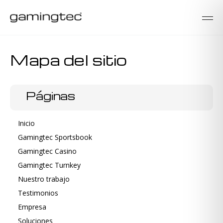
Mapa del sitio
Páginas
Inicio
Gamingtec Sportsbook
Gamingtec Casino
Gamingtec Turnkey
Nuestro trabajo
Testimonios
Empresa
Soluciones