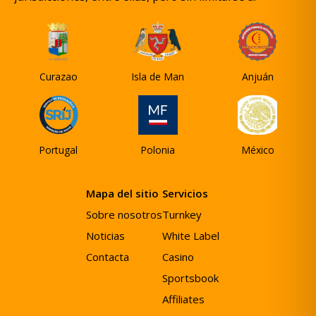
Curazao
Isla de Man
Anjuán
Portugal
Polonia
México
Mapa del sitio
Servicios
Sobre nosotros
Turnkey
Noticias
White Label
Contacta
Casino
Sportsbook
Affiliates