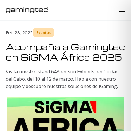
Feb 28, 2025
Eventos
Acompaña a Gamingtec
en SiGMA África 2025
Visita nuestro stand 64B en Sun Exhibits, en Ciudad
del Cabo, del 10 al 12 de marzo. Habla con nuestro
equipo y descubre nuestras soluciones de iGaming.