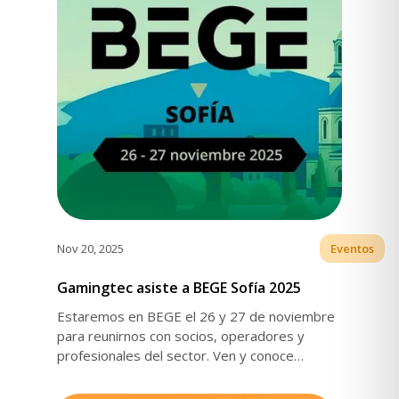
Nov 20, 2025
Eventos
Gamingtec asiste a BEGE Sofía 2025
Estaremos en BEGE el 26 y 27 de noviembre
para reunirnos con socios, operadores y
profesionales del sector. Ven y conoce
nuestros productos nominados.