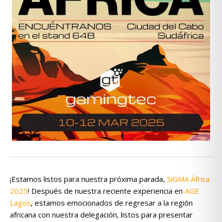
¡Estamos listos para nuestra próxima parada,
SiGMA África
2025
! Después de nuestra reciente experiencia en
AGE
Lagos
, estamos emocionados de regresar a la región
africana con nuestra delegación, listos para presentar