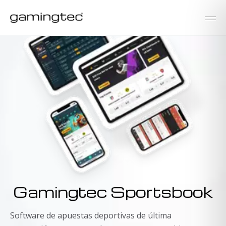
Gamingtec Sportsbook
Software de apuestas deportivas de última