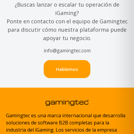
¿Buscas lanzar o escalar tu operación de
iGaming?
Ponte en contacto con el equipo de Gamingtec
para discutir cómo nuestra plataforma puede
apoyar tu negocio.
info@gamingtec.com
Hablemos
Gamingtec es una marca internacional que desarrolla
soluciones de software B2B completas para la
industria del iGaming. Los servicios de la empresa