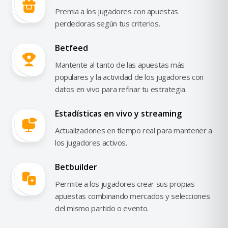
Premia a los jugadores con apuestas
perdedoras según tus criterios.
Betfeed
Mantente al tanto de las apuestas más
populares y la actividad de los jugadores con
datos en vivo para refinar tu estrategia.
Estadísticas en vivo y streaming
Actualizaciones en tiempo real para mantener a
los jugadores activos.
Betbuilder
Permite a los jugadores crear sus propias
apuestas combinando mercados y selecciones
del mismo partido o evento.