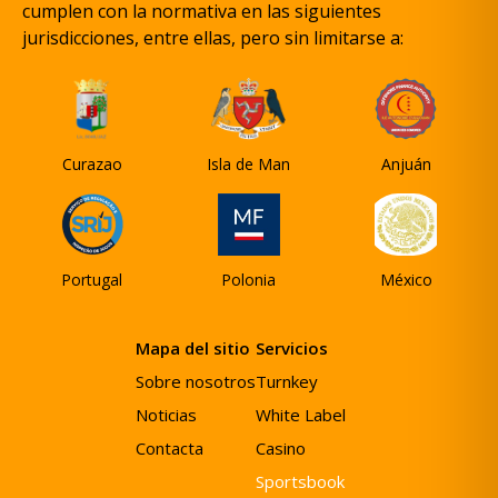
cumplen con la normativa en las siguientes
jurisdicciones, entre ellas, pero sin limitarse a:
Curazao
Isla de Man
Anjuán
Portugal
Polonia
México
Mapa del sitio
Servicios
Sobre nosotros
Turnkey
Noticias
White Label
Contacta
Casino
Sportsbook