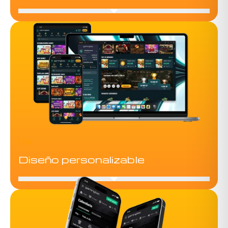
Muestra eventos en vivo o partidos clave en cualquier
parte de tu sitio para impulsar las ventas cruzadas y
convertir visitantes en apostadores.
04
Diseño personalizable
Adapta la experiencia del sportsbook a tu marca. Ajusta
íconos, colores y branding para reflejar tu visión.