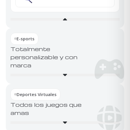
E-sports
Totalmente
personalizable y con
marca
Deportes Virtuales
Todos los juegos que
amas