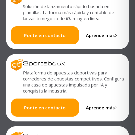
Solución de lanzamiento rápido basada en
plantillas. La forma más rápida y rentable de
lanzar tu negocio de iGaming en línea.
Aprende más
Ponte en contacto
about Gamingtec Whit
Sportsbook
Plataforma de apuestas deportivas para
corredores de apuestas competitivos. Configura
una casa de apuestas impulsada por IA y
conquista la industria.
Aprende más
Ponte en contacto
about Gamingtec Spo