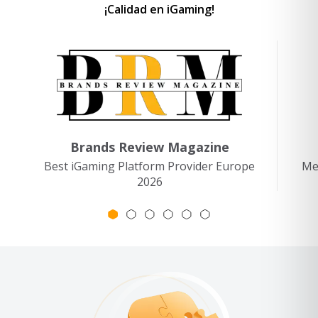
¡Calidad en iGaming!
Brands Review Magazine
Best iGaming Platform Provider Europe
Me
2026