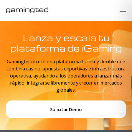
Lanza y escala tu
plataforma de iGaming
Gamingtec ofrece una plataforma turnkey flexible que
combina casino, apuestas deportivas e infraestructura
operativa, ayudando a los operadores a lanzar más
rápido, integrarse libremente y crecer en mercados
globales.
Solicitar Demo