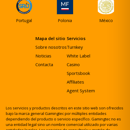
Portugal
Polonia
México
Mapa del sitio
Servicios
Sobre nosotros
Turnkey
Noticias
White Label
Contacta
Casino
Sportsbook
Affiliates
Agent System
Los servicios y productos descritos en este sitio web son ofrecidos
bajo la marca general Gamingtec por múltiples entidades
dependiendo del producto o servicio específico. Gamingtec no es
una entidad legal sino un nombre comercial utilizado por varias