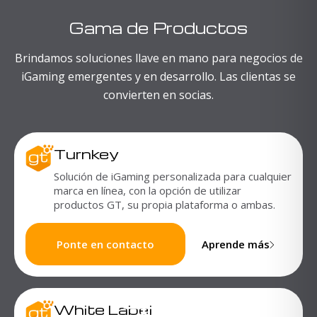
Gama de Productos
Brindamos soluciones llave en mano para negocios de
iGaming emergentes y en desarrollo. Las clientas se
convierten en socias.
Turnkey
Solución de iGaming personalizada para cualquier
marca en línea, con la opción de utilizar
productos GT, su propia plataforma o ambas.
Aprende más
Ponte en contacto
about Gamingtec Tur
White Label