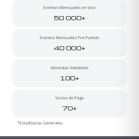
Eventos Mensuales en Vivo
50 000+
Eventos Mensuales Pre-Partido
40 000+
Monedas Admitidas
100+
Socios de Pago
70+
*Estadísticas Generales