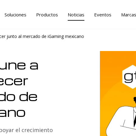
Soluciones
Productos
Noticias
Eventos
Marca
ecer junto al mercado de iGaming mexicano
une a
ecer
do de
cano
poyar el crecimiento