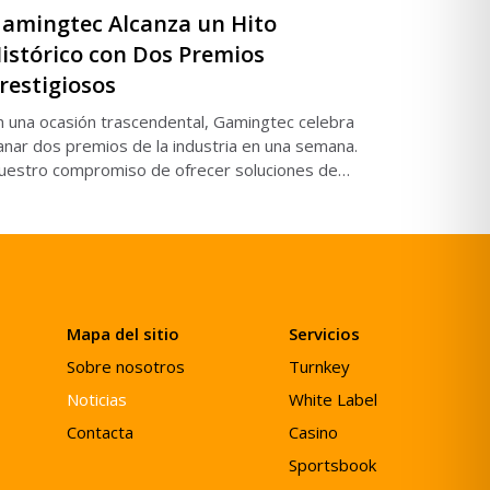
amingtec Alcanza un Hito
istórico con Dos Premios
restigiosos
n una ocasión trascendental, Gamingtec celebra
anar dos premios de la industria en una semana.
uestro compromiso de ofrecer soluciones de
Gaming sobresalientes nos ha ganado este notable
econocimiento. Lee más al respecto.
Mapa del sitio
Servicios
Sobre nosotros
Turnkey
Noticias
White Label
Contacta
Casino
Sportsbook