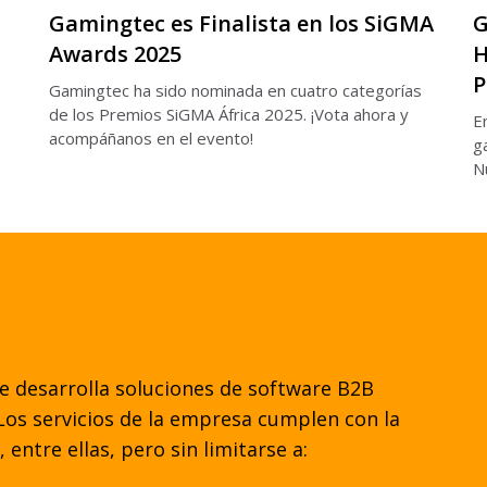
Gamingtec es Finalista en los SiGMA
G
Awards 2025
H
P
Gamingtec ha sido nominada en cuatro categorías
de los Premios SiGMA África 2025. ¡Vota ahora y
E
acompáñanos en el evento!
e
g
N
i
r
e desarrolla soluciones de software B2B
Los servicios de la empresa cumplen con la
 entre ellas, pero sin limitarse a: