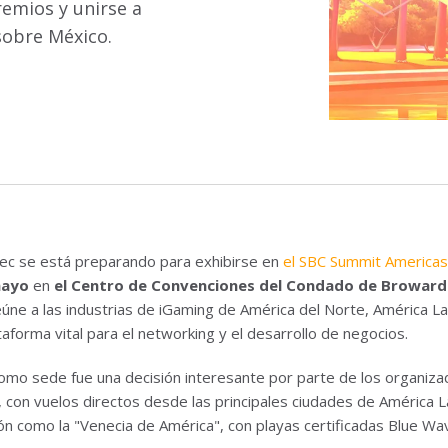
remios y unirse a
 sobre México.
c se está preparando para exhibirse en
el SBC Summit America
mayo
en
el Centro de Convenciones del Condado de Broward 
eúne a las industrias de iGaming de América del Norte, América Lat
aforma vital para el networking y el desarrollo de negocios.
 como sede fue una decisión interesante por parte de los organiz
, con vuelos directos desde las principales ciudades de América L
n como la "Venecia de América", con playas certificadas Blue Wa