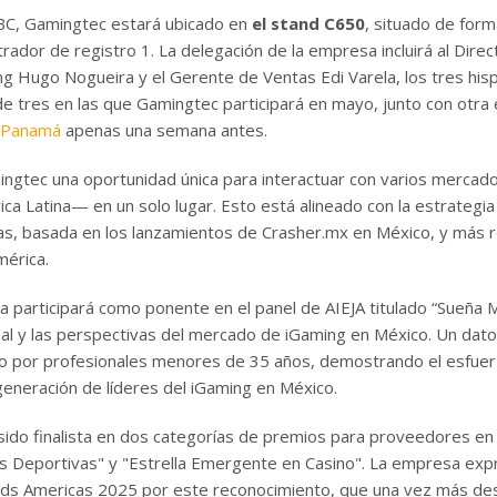
SBC, Gamingtec estará ubicado en
el stand C650
, situado de form
rador de registro 1. La delegación de la empresa incluirá al Dire
ng Hugo Nogueira y el Gerente de Ventas Edi Varela, los tres his
e tres en las que Gamingtec participará en mayo, junto con otra 
 Panamá
apenas una semana antes.
ingtec una oportunidad única para interactuar con varios mercad
ica Latina— en un solo lugar. Esto está alineado con la estrategi
as, basada en los lanzamientos de Crasher.mx en México, y más 
érica.
participará como ponente en el panel de AIEJA titulado “Sueña 
ual y las perspectivas del mercado de iGaming en México. Un dato
o por profesionales menores de 35 años, demostrando el esfuer
generación de líderes del iGaming en México.
ido finalista en dos categorías de premios para proveedores en l
Deportivas" y "Estrella Emergente en Casino". La empresa expre
rds Americas 2025 por este reconocimiento, que una vez más d