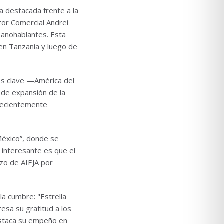
a destacada frente a la
ctor Comercial Andrei
panohablantes. Esta
en Tanzania y luego de
os clave —América del
a de expansión de la
recientemente
México”, donde se
 interesante es que el
zo de AIEJA por
a cumbre: "Estrella
sa su gratitud a los
estaca su empeño en