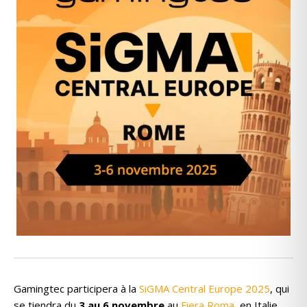
Gamingtec participera à la
SiGMA Central Europe 2025
, qui
se tiendra du
3 au 6 novembre
au
Fiera Roma
, en Italie.