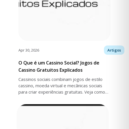
Apr 30, 2026
Artigos
O Que é um Cassino Social? Jogos de
Cassino Gratuitos Explicados
Cassinos sociais combinam jogos de estilo
cassino, moeda virtual e mecânicas sociais
para criar experiências gratuitas. Veja como
eles funcionam e por que os operadores
estão prestando atenção.