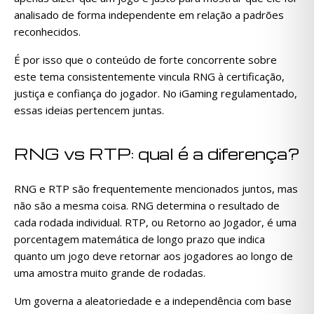
analisado de forma independente em relação a padrões
reconhecidos.
É por isso que o conteúdo de forte concorrente sobre
este tema consistentemente vincula RNG à certificação,
justiça e confiança do jogador. No iGaming regulamentado,
essas ideias pertencem juntas.
RNG vs RTP: qual é a diferença?
RNG e RTP são frequentemente mencionados juntos, mas
não são a mesma coisa. RNG determina o resultado de
cada rodada individual. RTP, ou Retorno ao Jogador, é uma
porcentagem matemática de longo prazo que indica
quanto um jogo deve retornar aos jogadores ao longo de
uma amostra muito grande de rodadas.
Um governa a aleatoriedade e a independência com base