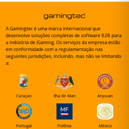
A Gamingtec é uma marca internacional que
desenvolve soluções completas de software B2B para
a indústria de iGaming. Os serviços da empresa estão
em conformidade com a regulamentação nas
seguintes jurisdições, incluindo, mas não se limitando
a:
Curaçao
Ilha de Man
Anjouan
Portugal
Polônia
México