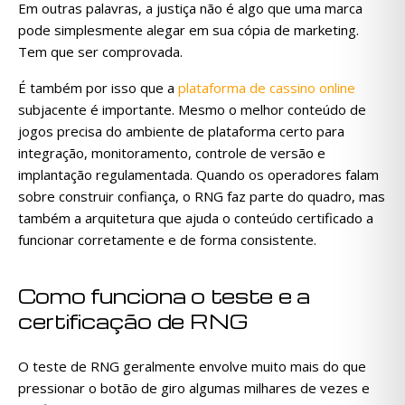
Em outras palavras, a justiça não é algo que uma marca
pode simplesmente alegar em sua cópia de marketing.
Tem que ser comprovada.
É também por isso que a
plataforma de cassino online
subjacente é importante. Mesmo o melhor conteúdo de
jogos precisa do ambiente de plataforma certo para
integração, monitoramento, controle de versão e
implantação regulamentada. Quando os operadores falam
sobre construir confiança, o RNG faz parte do quadro, mas
também a arquitetura que ajuda o conteúdo certificado a
funcionar corretamente e de forma consistente.
Como funciona o teste e a
certificação de RNG
O teste de RNG geralmente envolve muito mais do que
pressionar o botão de giro algumas milhares de vezes e