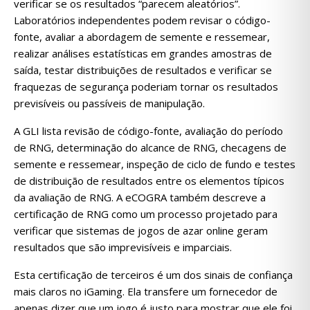
verificar se os resultados “parecem aleatórios”.
Laboratórios independentes podem revisar o código-
fonte, avaliar a abordagem de semente e ressemear,
realizar análises estatísticas em grandes amostras de
saída, testar distribuições de resultados e verificar se
fraquezas de segurança poderiam tornar os resultados
previsíveis ou passíveis de manipulação.
A GLI lista revisão de código-fonte, avaliação do período
de RNG, determinação do alcance de RNG, checagens de
semente e ressemear, inspeção de ciclo de fundo e testes
de distribuição de resultados entre os elementos típicos
da avaliação de RNG. A eCOGRA também descreve a
certificação de RNG como um processo projetado para
verificar que sistemas de jogos de azar online geram
resultados que são imprevisíveis e imparciais.
Esta certificação de terceiros é um dos sinais de confiança
mais claros no iGaming. Ela transfere um fornecedor de
apenas dizer que um jogo é justo para mostrar que ele foi