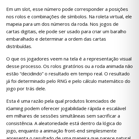
Em um slot, esse número pode corresponder a posições
nos rolos e combinações de símbolos. Na roleta virtual, ele
mapeia para um dos números da roda. Nos jogos de
cartas digitais, ele pode ser usado para criar um baralho
embaralhado e determinar a ordem das cartas
distribuídas.
O que os jogadores veem na tela é a representação visual
desse processo. Os rolos giratórios ou a roda animada não
estão “decidindo” o resultado em tempo real. O resultado
já foi determinado pelo RNG e pelo cálculo matemático do
jogo por trás dele.
Esta é uma razão pela qual produtos licenciados de
iGaming podem oferecer jogabilidade rápida e escalável
em milhares de sessões simultâneas sem sacrificar a
consistência. A aleatoriedade está dentro da lógica do
jogo, enquanto a animação front-end simplesmente
apresenta o resultado de uma maneira que parece natural