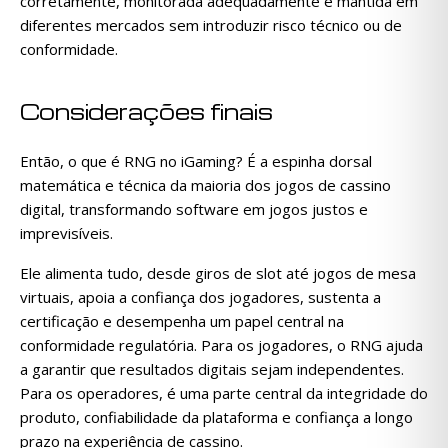
corretamente, monitorada adequadamente e mantida em
diferentes mercados sem introduzir risco técnico ou de
conformidade.
Considerações finais
Então, o que é RNG no iGaming? É a espinha dorsal
matemática e técnica da maioria dos jogos de cassino
digital, transformando software em jogos justos e
imprevisíveis.
Ele alimenta tudo, desde giros de slot até jogos de mesa
virtuais, apoia a confiança dos jogadores, sustenta a
certificação e desempenha um papel central na
conformidade regulatória. Para os jogadores, o RNG ajuda
a garantir que resultados digitais sejam independentes.
Para os operadores, é uma parte central da integridade do
produto, confiabilidade da plataforma e confiança a longo
prazo na experiência de cassino.