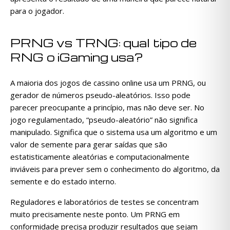
para o jogador.
PRNG vs TRNG: qual tipo de
RNG o iGaming usa?
A maioria dos jogos de cassino online usa um PRNG, ou
gerador de números pseudo-aleatórios. Isso pode
parecer preocupante a princípio, mas não deve ser. No
jogo regulamentado, “pseudo-aleatório” não significa
manipulado. Significa que o sistema usa um algoritmo e um
valor de semente para gerar saídas que são
estatisticamente aleatórias e computacionalmente
inviáveis para prever sem o conhecimento do algoritmo, da
semente e do estado interno.
Reguladores e laboratórios de testes se concentram
muito precisamente neste ponto. Um PRNG em
conformidade precisa produzir resultados que sejam