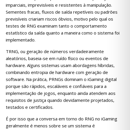
imparciais, imprevisíveis e resistentes à manipulação.
Sementes fracas, fluxos de saída repetíveis ou padrões
previsíveis criariam riscos óbvios, motivo pelo qual os
testes de RNG examinam tanto o comportamento
estatístico da saída quanto a maneira como o sistema foi
implementado.
TRNG, ou geração de números verdadeiramente
aleatórios, baseia-se em ruído físico ou eventos de
hardware. Alguns sistemas usam abordagens híbridas,
combinando entropia de hardware com geração de
software. Na prática, PRNGs dominam o iGaming digital
porque são rápidos, escaláveis e confiáveis para a
implementação de jogos, enquanto ainda atendem aos
requisitos de justiça quando devidamente projetados,
testados e certificados.
É por isso que a conversa em torno do RNG no iGaming
geralmente é menos sobre se um sistema é