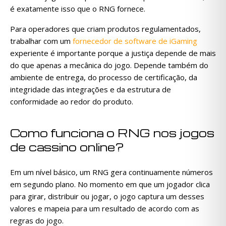
é exatamente isso que o RNG fornece.
Para operadores que criam produtos regulamentados,
trabalhar com um
fornecedor de software de iGaming
experiente é importante porque a justiça depende de mais
do que apenas a mecânica do jogo. Depende também do
ambiente de entrega, do processo de certificação, da
integridade das integrações e da estrutura de
conformidade ao redor do produto.
Como funciona o RNG nos jogos
de cassino online?
Em um nível básico, um RNG gera continuamente números
em segundo plano. No momento em que um jogador clica
para girar, distribuir ou jogar, o jogo captura um desses
valores e mapeia para um resultado de acordo com as
regras do jogo.