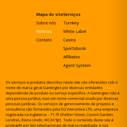
Mapa do site
Serviços
Sobre nós
Turnkey
Notícias
White Label
Contato
Casino
Sportsbook
Affiliates
Agent System
Os serviços e produtos descritos neste site são oferecidos sob o
nome de marca geral Gamingtec por diversas entidades
dependendo do produto ou serviço específico. A Gamingtec não é
uma pessoa jurídica, mas um nome comercial usado por diversas
pessoas jurídicas. Os serviços de gerenciamento de projetos e
consultoria são fornecidos pela EG Interactive LTD, uma empresa
registrada na Inglaterra – 71-75 Shelton Street, Covent Garden,
Londres, Reino Unido, WC2H 9JQ . Todo o conteúdo deste site é
protegido por leis internacionais de marca registrada, e nos