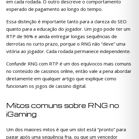
em cada rodada. O outro descreve o comportamento
esperado de pagamento ao longo do tempo.
Essa distinção é importante tanto para a clareza do SEO
quanto para a educação do jogador. Um jogo pode ter um
RTP de 96% e ainda entregar longas sequências de
derrotas no curto prazo, porque o RNG não “deve” uma
vitória ao jogador. Cada rodada permanece independente.
Confundir RNG com RTP é um dos equívocos mais comuns
no conteúdo de cassinos online, então vale a pena abordar
diretamente em qualquer artigo que explique como
funcionam os jogos de cassino digital.
Mitos comuns sobre RNG no
iGaming
Um dos maiores mitos é que um slot está “pronto” para
pagar após uma sequência fria, ou que um vencedor