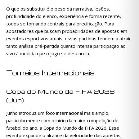
O que os substitui é o peso da narrativa, lesões,
profundidade do elenco, experiência e forma recente,
todos se tornando centrais para precificação. Para
apostadores que buscam probabilidades de apostas em
eventos esportivos atuais, essas partidas tendem a atrair
tanto análise pré-partida quanto intensa participação ao
vivo à medida que o jogo se desenrola.
Torneios Internacionais
Copa do Mundo da FIFA 2026
(Jun)
Junho introduz um foco internacional mais amplo,
particularmente com o início da maior competição de
futebol do ano, a Copa do Mundo da FIFA 2026. Esse
evento expande o alcance da velocidade das apostas,