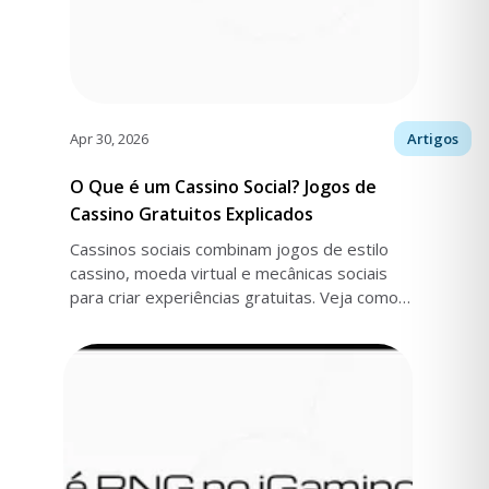
Apr 30, 2026
Artigos
O Que é um Cassino Social? Jogos de
Cassino Gratuitos Explicados
Cassinos sociais combinam jogos de estilo
cassino, moeda virtual e mecânicas sociais
para criar experiências gratuitas. Veja como
eles funcionam e por que os operadores
estão prestando atenção.