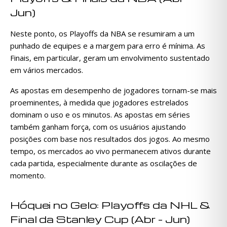
Jun)
Neste ponto, os Playoffs da NBA se resumiram a um
punhado de equipes e a margem para erro é mínima. As
Finais, em particular, geram um envolvimento sustentado
em vários mercados.
As apostas em desempenho de jogadores tornam-se mais
proeminentes, à medida que jogadores estrelados
dominam o uso e os minutos. As apostas em séries
também ganham força, com os usuários ajustando
posições com base nos resultados dos jogos. Ao mesmo
tempo, os mercados ao vivo permanecem ativos durante
cada partida, especialmente durante as oscilações de
momento.
Hóquei no Gelo: Playoffs da NHL &
Final da Stanley Cup (Abr - Jun)