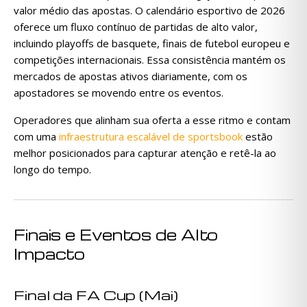
valor médio das apostas. O calendário esportivo de 2026
oferece um fluxo contínuo de partidas de alto valor,
incluindo playoffs de basquete, finais de futebol europeu e
competições internacionais. Essa consistência mantém os
mercados de apostas ativos diariamente, com os
apostadores se movendo entre os eventos.
Operadores que alinham sua oferta a esse ritmo e contam
com uma
infraestrutura escalável de sportsbook
estão
melhor posicionados para capturar atenção e retê-la ao
longo do tempo.
Finais e Eventos de Alto
Impacto
Final da FA Cup (Mai)