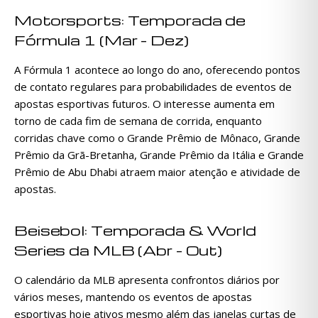
Motorsports: Temporada de
Fórmula 1 (Mar - Dez)
A Fórmula 1 acontece ao longo do ano, oferecendo pontos
de contato regulares para probabilidades de eventos de
apostas esportivas futuros. O interesse aumenta em
torno de cada fim de semana de corrida, enquanto
corridas chave como o Grande Prêmio de Mônaco, Grande
Prêmio da Grã-Bretanha, Grande Prêmio da Itália e Grande
Prêmio de Abu Dhabi atraem maior atenção e atividade de
apostas.
Beisebol: Temporada & World
Series da MLB (Abr - Out)
O calendário da MLB apresenta confrontos diários por
vários meses, mantendo os eventos de apostas
esportivas hoje ativos mesmo além das janelas curtas de