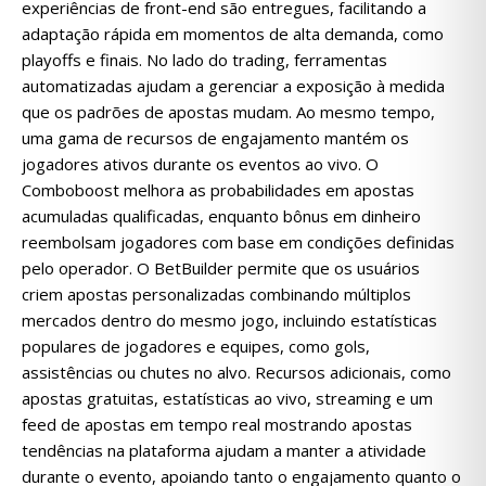
experiências de front-end são entregues, facilitando a
adaptação rápida em momentos de alta demanda, como
playoffs e finais. No lado do trading, ferramentas
automatizadas ajudam a gerenciar a exposição à medida
que os padrões de apostas mudam. Ao mesmo tempo,
uma gama de recursos de engajamento mantém os
jogadores ativos durante os eventos ao vivo. O
Comboboost melhora as probabilidades em apostas
acumuladas qualificadas, enquanto bônus em dinheiro
reembolsam jogadores com base em condições definidas
pelo operador. O BetBuilder permite que os usuários
criem apostas personalizadas combinando múltiplos
mercados dentro do mesmo jogo, incluindo estatísticas
populares de jogadores e equipes, como gols,
assistências ou chutes no alvo. Recursos adicionais, como
apostas gratuitas, estatísticas ao vivo, streaming e um
feed de apostas em tempo real mostrando apostas
tendências na plataforma ajudam a manter a atividade
durante o evento, apoiando tanto o engajamento quanto o