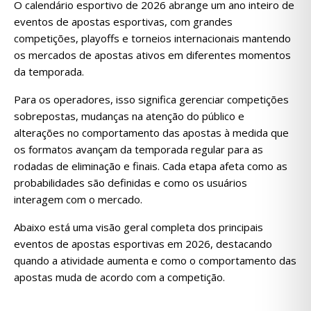
O calendário esportivo de 2026 abrange um ano inteiro de
eventos de apostas esportivas, com grandes
competições, playoffs e torneios internacionais mantendo
os mercados de apostas ativos em diferentes momentos
da temporada.
Para os operadores, isso significa gerenciar competições
sobrepostas, mudanças na atenção do público e
alterações no comportamento das apostas à medida que
os formatos avançam da temporada regular para as
rodadas de eliminação e finais. Cada etapa afeta como as
probabilidades são definidas e como os usuários
interagem com o mercado.
Abaixo está uma visão geral completa dos principais
eventos de apostas esportivas em 2026, destacando
quando a atividade aumenta e como o comportamento das
apostas muda de acordo com a competição.