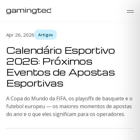
Apr 26, 2026
Artigos
Calendário Esportivo
2026: Próximos
Eventos de Apostas
Esportivas
A Copa do Mundo da FIFA, os playoffs de basquete e o
futebol europeu — os maiores momentos de apostas
do ano e o que eles significam para os operadores.