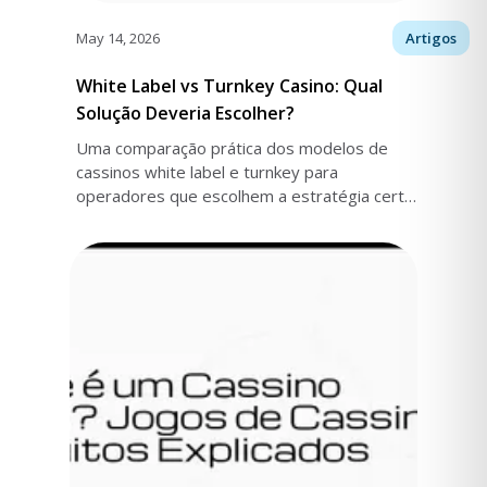
May 14, 2026
Artigos
White Label vs Turnkey Casino: Qual
Solução Deveria Escolher?
Uma comparação prática dos modelos de
cassinos white label e turnkey para
operadores que escolhem a estratégia certa
de plataforma de iGaming.