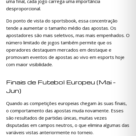
uma final, cada jogo carrega uma importância
desproporcional.
Do ponto de vista do sportsbook, essa concentração
tende a aumentar o tamanho médio das apostas. Os
apostadores são mais seletivos, mas mais empenhados. O
número limitado de jogos também permite que os
operadores destaquem mercados em destaque e
promovam eventos de apostas ao vivo em esports hoje
com maior visibilidade.
Finais de Futebol Europeu (Mai -
Jun)
Quando as competições europeias chegam às suas finais,
o comportamento das apostas muda novamente. Esses
são resultados de partidas únicas, muitas vezes
disputadas em campos neutros, o que elimina algumas das
variáveis vistas anteriormente no torneio.