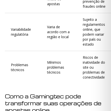
prevenção de
apostas
fraudes online
Sujeito a
regulamentos
Varia de
Variabilidade
online, que
acordo com a
regulatória
podem variar
região e local
por país ou
estado
Riscos de
Mínimos
inatividade do
Problemas
problemas
site ou
técnicos
técnicos
problemas de
conectividade
Como a Gamingtec pode
transformar suas operações de
apostas online