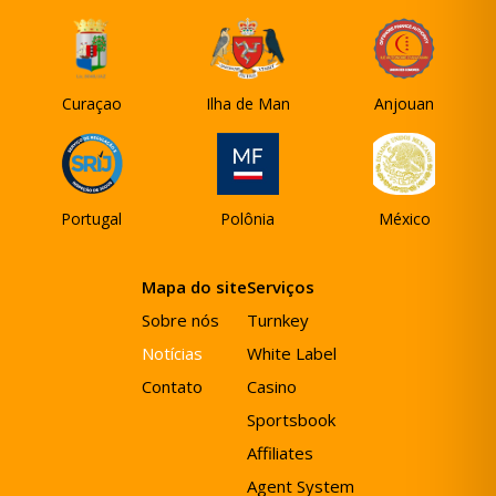
Curaçao
Ilha de Man
Anjouan
Portugal
Polônia
México
Mapa do site
Serviços
Sobre nós
Turnkey
Notícias
White Label
Contato
Casino
Sportsbook
Affiliates
Agent System