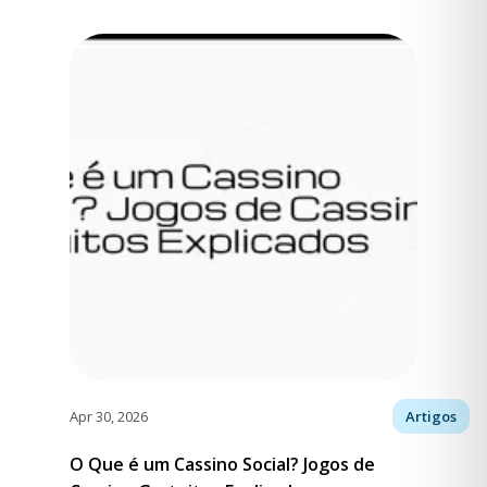
de plataforma de iGaming.
Apr 30, 2026
Artigos
O Que é um Cassino Social? Jogos de