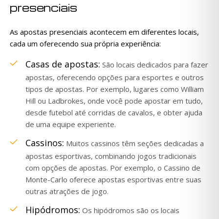
presenciais
As apostas presenciais acontecem em diferentes locais,
cada um oferecendo sua própria experiência:
Casas de apostas:
São locais dedicados para fazer
apostas, oferecendo opções para esportes e outros
tipos de apostas. Por exemplo, lugares como William
Hill ou Ladbrokes, onde você pode apostar em tudo,
desde futebol até corridas de cavalos, e obter ajuda
de uma equipe experiente.
Cassinos:
Muitos cassinos têm seções dedicadas a
apostas esportivas, combinando jogos tradicionais
com opções de apostas. Por exemplo, o Cassino de
Monte-Carlo oferece apostas esportivas entre suas
outras atrações de jogo.
Hipódromos:
Os hipódromos são os locais