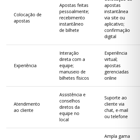
Apostas feitas
apostas
pessoalmente;
instantânea
Colocação de
recebimento
via site ou
apostas
instantâneo
aplicativo;
de bilhete
confirmação
digital
Interação
Experiência
direta com a
virtual;
Experiência
equipe;
apostas
manuseio de
gerenciadas
bilhetes físicos
online
Assistência e
Suporte ao
conselhos
Atendimento
cliente via
diretos da
ao cliente
chat, e-mail
equipe no
ou telefone
local
Ampla gama