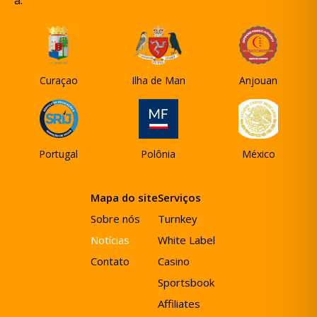
a:
Curaçao
Ilha de Man
Anjouan
Portugal
Polônia
México
Mapa do site
Serviços
Sobre nós
Turnkey
Notícias
White Label
Contato
Casino
Sportsbook
Affiliates