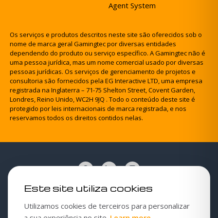
Agent System
Os serviços e produtos descritos neste site são oferecidos sob o
nome de marca geral Gamingtec por diversas entidades
dependendo do produto ou serviço específico. A Gamingtec não é
uma pessoa jurídica, mas um nome comercial usado por diversas
pessoas jurídicas. Os serviços de gerenciamento de projetos e
consultoria são fornecidos pela EG Interactive LTD, uma empresa
registrada na Inglaterra – 71-75 Shelton Street, Covent Garden,
Londres, Reino Unido, WC2H 9JQ . Todo o conteúdo deste site é
protegido por leis internacionais de marca registrada, e nos
reservamos todos os direitos contidos nelas.
Este site utiliza cookies
Política de cookies
Utilizamos cookies de terceiros para personalizar
Configurações de cookies
about our cookies 
a sua experiência no site.
Learn more